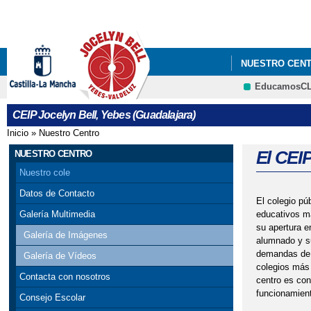
NUESTRO CEN
EducamosC
CEIP Jocelyn Bell, Yebes (Guadalajara)
Inicio
»
Nuestro Centro
Se encuentra usted aquí
El CEIP
NUESTRO CENTRO
Nuestro cole
Datos de Contacto
El colegio pú
educativos má
Galería Multimedia
su apertura e
Galería de Imágenes
alumnado y su
demandas de l
Galería de Vídeos
colegios más 
Contacta con nosotros
centro es con
funcionamient
Consejo Escolar