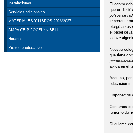
Instalaciones
El centro de
que en 1967
Servicios adicionales
pulsos de rad
importante pa
MATERIALES Y LIBROS 2026/2027
otorgó a sus 
AMPA CEIP JOCELYN BELL
el papel de
la
la investigac
Horarios
Proyecto educativo
Nuestro coleg
que tiene com
personalizaci
aplica en el 
Además, pert
educación med
Disponemos de
Contamos con 
fomento del r
Si quieres co