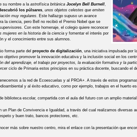
be su nombre a la
astrofísica británica
Jocelyn Bell Burnell
,
descubrió los púlsares
,
unos objetos celestes que emiten
iación muy regulares
. Este hallazgo supuso un avance
ra la ciencia, pero Bell no recibió el Premio Nobel que se
supervisores. Con este homenaje, el colegio quiere reconocer
s mujeres en la historia de la ciencia
y fomentar el interés por
ión y el conocimiento entre sus alumnos.
io forma parte del
proyecto de digitalización
, una iniciativa impulsada por 
o objetivo promover la innovación educativa y la inclusión social en los centr
ón del aprendizaje, el trabajo por proyectos, la evaluación formativa y la part
tercer ciclo de Primaria estos principios en su práctica docente, buscando el 
enecemos a la red de Ecoescuelas y al PROA+. A través de estos programas 
ioambiental y al éxito educativo, como por ejemplo, trabajos en el huerto esc
 biblioteca escolar, compartida con el aula del futuro con un amplio material
un Plan de Convivencia e Igualdad, a través del cual realizamos diversas a
espeto y buen trato, bancos protectores, etc.
nocer más sobre nuestro centro, mira el enlace con la presentación que encon