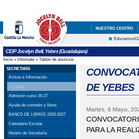
Pa
co
pri
NUESTRO CENTRO
EducamosC
EDUCACIÓN
CRFP
CEIP Jocelyn Bell, Yebes (Guadalajara)
Inicio
»
Infórmate
»
Tablón de anuncios
Se encuentra usted aquí
SECRETARÍA
CONVOCAT
Avisos e Información
DE YEBES
Ayudas
Admisión curso 26-27
Ayuda de comedor y libros
Martes, 6 Mayo, 20
BANCO DE LIBROS 2026-2027
CONVOCATORIA
Calendario Escolar
PARA LA REAL
Horario de Secretaría