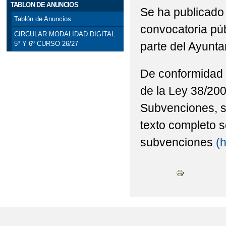
TABLON DE ANUNCIOS
Se ha publicado h
Tablón de Anuncios
convocatoria púb
CIRCULAR MODALIDAD DIGITAL
parte del Ayunt
5º Y 6º CURSO 26/27
De conformidad c
de la Ley 38/20
Subvenciones, se
texto completo s
subvenciones
(